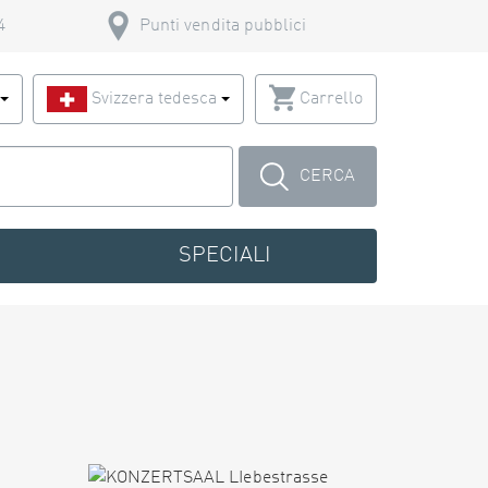
4
Punti vendita pubblici
o
Svizzera tedesca
Carrello
CERCA
SPECIALI