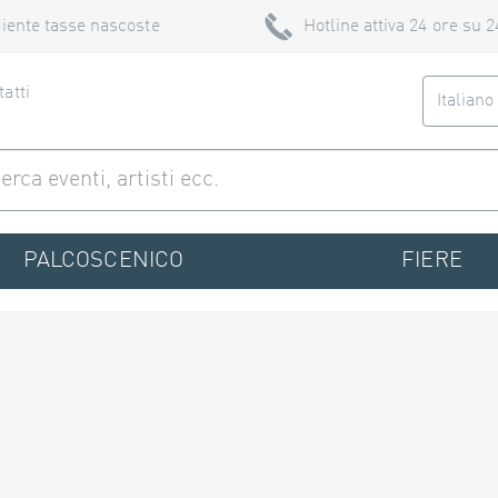
iente tasse nascoste
Hotline attiva 24 ore su 2
atti
Italian
PALCOSCENICO
FIERE