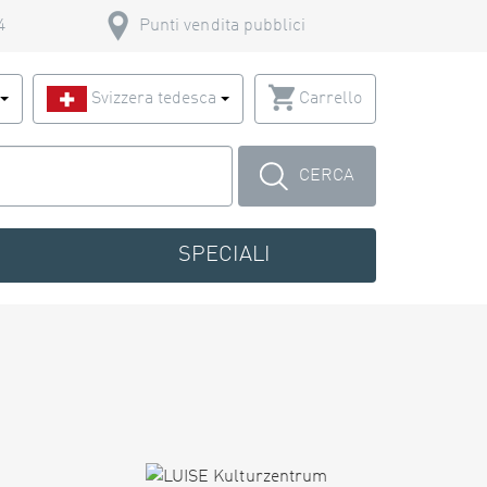
4
Punti vendita pubblici
o
Svizzera tedesca
Carrello
CERCA
SPECIALI