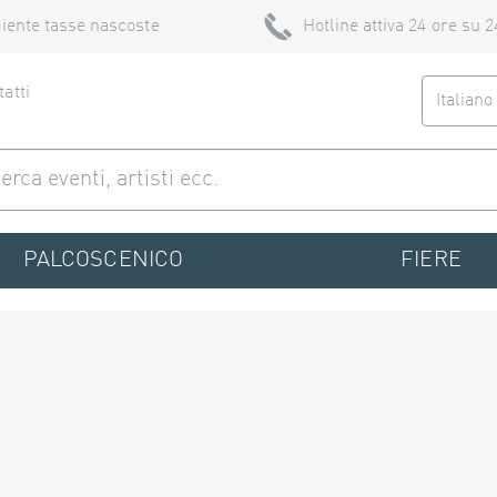
iente tasse nascoste
Hotline attiva 24 ore su 2
atti
Italian
PALCOSCENICO
FIERE