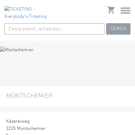
CERCA
MÜNTSCHEMIER
Käsereiweg
3225 Müntschemier