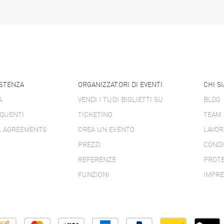
ISTENZA
ORGANIZZATORI DI EVENTI
CHI S
A
VENDI I TUOI BIGLIETTI SU
BLOG
QUENTI
TICKETINO
TEAM
L AGREEMENTS
CREA UN EVENTO
LAVOR
PREZZI
CONDI
REFERENZE
PROTE
FUNZIONI
IMPR