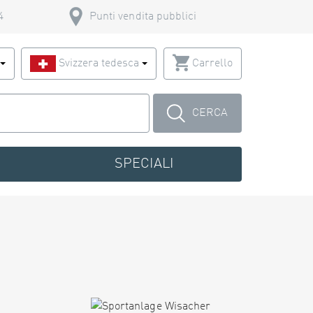
4
Punti vendita pubblici
o
Svizzera tedesca
Carrello
CERCA
SPECIALI