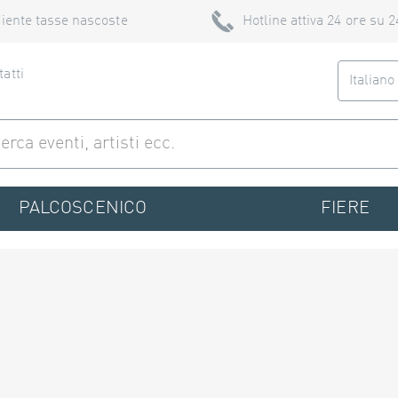
iente tasse nascoste
Hotline attiva 24 ore su 2
atti
Italian
PALCOSCENICO
FIERE