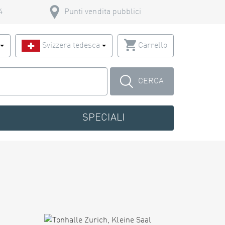
4
Punti vendita pubblici
o
Svizzera tedesca
Carrello
CERCA
SPECIALI