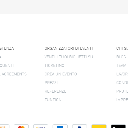
ISTENZA
ORGANIZZATORI DI EVENTI
CHI S
A
VENDI I TUOI BIGLIETTI SU
BLOG
QUENTI
TICKETINO
TEAM
L AGREEMENTS
CREA UN EVENTO
LAVOR
PREZZI
CONDI
REFERENZE
PROTE
FUNZIONI
IMPR