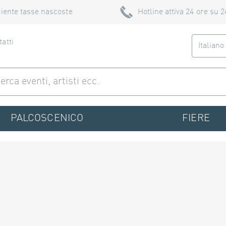
iente tasse nascoste
Hotline attiva 24 ore su 2
atti
Italian
PALCOSCENICO
FIERE