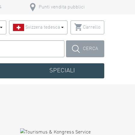
4
Punti vendita pubblici
o
Svizzera tedesca
Carrello
CERCA
SPECIALI