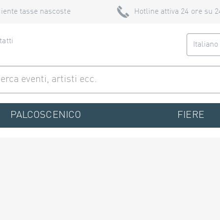
iente tasse nascoste
Hotline attiva 24 ore su 2
atti
Italian
PALCOSCENICO
FIERE