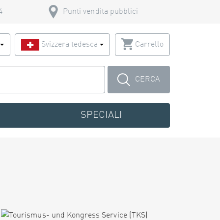
4
Punti vendita pubblici
o
Svizzera tedesca
Carrello
CERCA
SPECIALI