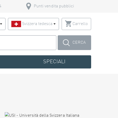
4
Punti vendita pubblici
o
Svizzera tedesca
Carrello
CERCA
SPECIALI