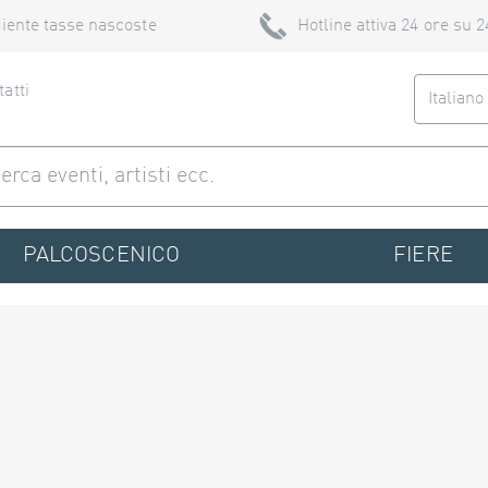
iente tasse nascoste
Hotline attiva 24 ore su 2
atti
Italian
PALCOSCENICO
FIERE