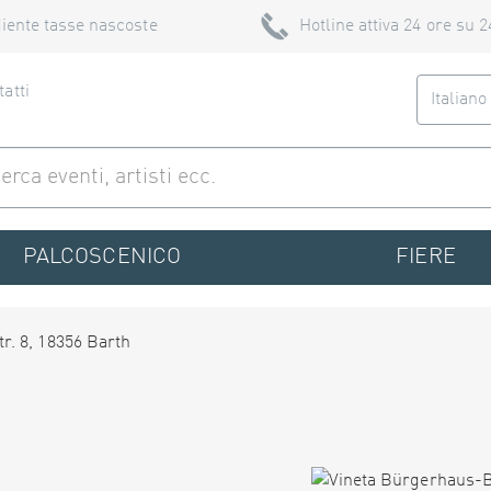
iente tasse nascoste
Hotline attiva 24 ore su 2
atti
Italian
PALCOSCENICO
FIERE