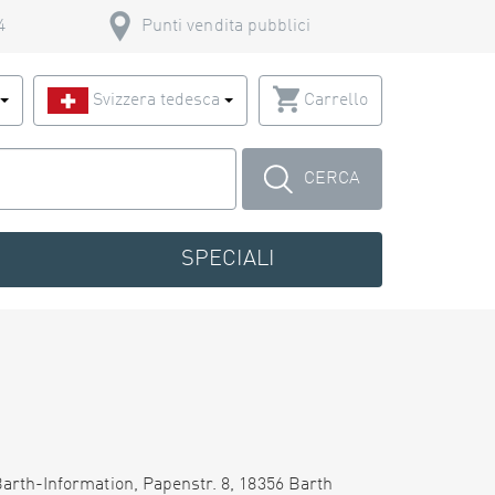
4
Punti vendita pubblici
o
Svizzera tedesca
Carrello
CERCA
SPECIALI