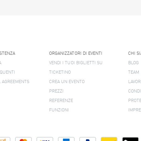
ISTENZA
ORGANIZZATORI DI EVENTI
CHI S
A
VENDI I TUOI BIGLIETTI SU
BLOG
QUENTI
TICKETINO
TEAM
L AGREEMENTS
CREA UN EVENTO
LAVOR
PREZZI
CONDI
REFERENZE
PROTE
FUNZIONI
IMPR