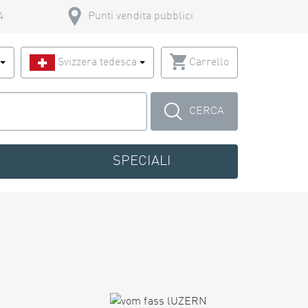
4
Punti vendita pubblici
o
Svizzera tedesca
Carrello
CERCA
SPECIALI