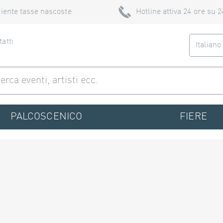
iente tasse nascoste
Hotline attiva 24 ore su 2
atti
Italian
PALCOSCENICO
FIERE