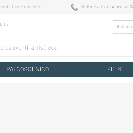
iente tasse nascoste
Hotline attiva 24 ore su 2
atti
Italian
PALCOSCENICO
FIERE