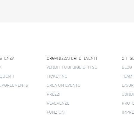
ISTENZA
ORGANIZZATORI DI EVENTI
CHI S
A
VENDI I TUOI BIGLIETTI SU
BLOG
QUENTI
TICKETINO
TEAM
L AGREEMENTS
CREA UN EVENTO
LAVOR
PREZZI
CONDI
REFERENZE
PROTE
FUNZIONI
IMPR