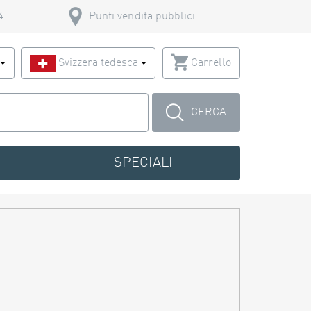
4
Punti vendita pubblici
o
Svizzera tedesca
Carrello
CERCA
SPECIALI