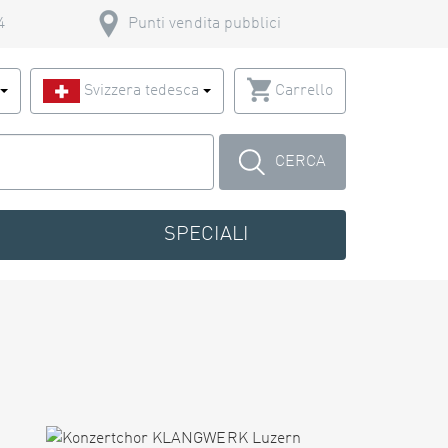
4
Punti vendita pubblici
o
Svizzera tedesca
Carrello
CERCA
SPECIALI