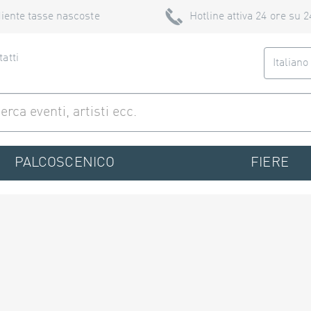
iente tasse nascoste
Hotline attiva 24 ore su 2
atti
Italian
PALCOSCENICO
FIERE