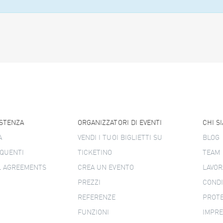
ISTENZA
ORGANIZZATORI DI EVENTI
CHI S
A
VENDI I TUOI BIGLIETTI SU
BLOG
QUENTI
TICKETINO
TEAM
L AGREEMENTS
CREA UN EVENTO
LAVOR
PREZZI
CONDI
REFERENZE
PROTE
FUNZIONI
IMPR