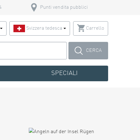
4
Punti vendita pubblici
o
Svizzera tedesca
Carrello
CERCA
SPECIALI