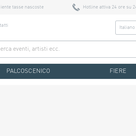
iente tasse nascoste
Hotline attiva 24 ore su 2
atti
Italian
PALCOSCENICO
FIERE