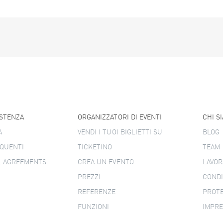
ISTENZA
ORGANIZZATORI DI EVENTI
CHI S
A
VENDI I TUOI BIGLIETTI SU
BLOG
QUENTI
TICKETINO
TEAM
L AGREEMENTS
CREA UN EVENTO
LAVOR
PREZZI
CONDI
REFERENZE
PROTE
FUNZIONI
IMPR