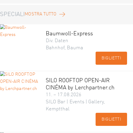
SPECIALI
MOSTRA TUTTO
Baumwoll-Express
Div. Daten
Bahnhof, Bauma
BIGLIETTI
SILO ROOFTOP OPEN-AIR
CINÉMA by Lerchpartner.ch
11. – 17.08.2026
SILO Bar | Events | Gallery,
Kemptthal
BIGLIETTI