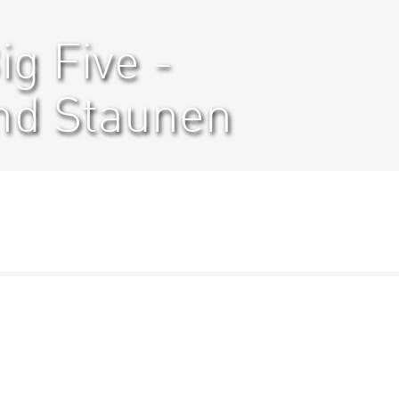
g Five -
d Staunen