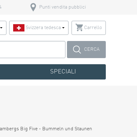
4
Punti vendita pubblici
o
Svizzera tedesca
Carrello
CERCA
SPECIALI