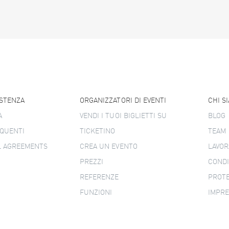
ISTENZA
ORGANIZZATORI DI EVENTI
CHI S
A
VENDI I TUOI BIGLIETTI SU
BLOG
QUENTI
TICKETINO
TEAM
L AGREEMENTS
CREA UN EVENTO
LAVOR
PREZZI
CONDI
REFERENZE
PROTE
FUNZIONI
IMPR