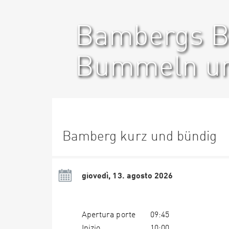
Bambergs Bi
Bummeln un
Bamberg kurz und bündig
giovedì, 13. agosto 2026
Apertura porte
09:45
Inizio
10:00