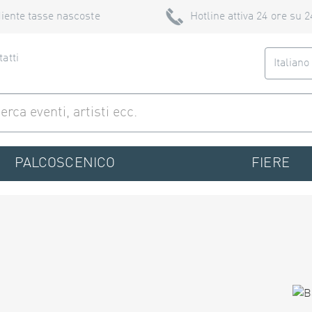
iente tasse nascoste
Hotline attiva 24 ore su 2
atti
Italian
PALCOSCENICO
FIERE