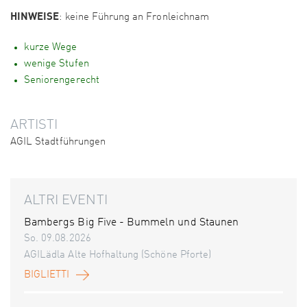
HINWEISE
: keine Führung an Fronleichnam
kurze Wege
wenige Stufen
Seniorengerecht
ARTISTI
AGIL Stadtführungen
ALTRI EVENTI
Bambergs Big Five - Bummeln und Staunen
So. 09.08.2026
AGILädla Alte Hofhaltung (Schöne Pforte)
BIGLIETTI