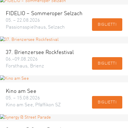
FIDELIO – Sommeroper Selzach
05. – 22.08.2026
BIGLIETTI
Passionsspielhaus, Selzach
37. Brienzersee Rockfestival
06.–09.08.2026
BIGLIETTI
Forsthaus, Brienz
Kino am See
05. – 15.08.2026
BIGLIETTI
Kino am See, Pfäffikon SZ