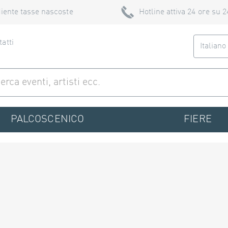
iente tasse nascoste
Hotline attiva 24 ore su 2
atti
Italian
PALCOSCENICO
FIERE