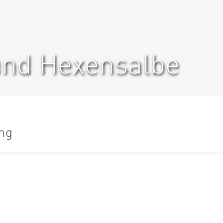
und Hexensalbe
ung