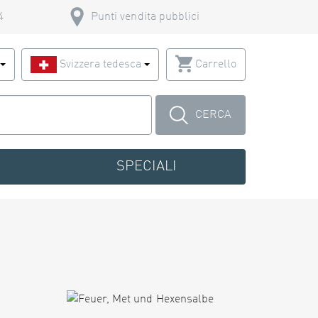
4
Punti vendita pubblici
o
Svizzera tedesca
Carrello
CERCA
SPECIALI