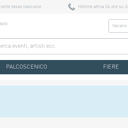
iente tasse nascoste
Hotline attiva 24 ore su 2
atti
Italian
PALCOSCENICO
FIERE