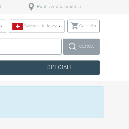
4
Punti vendita pubblici
o
Svizzera tedesca
Carrello
CERCA
SPECIALI