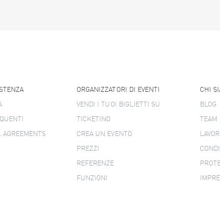
ISTENZA
ORGANIZZATORI DI EVENTI
CHI S
A
VENDI I TUOI BIGLIETTI SU
BLOG
QUENTI
TICKETINO
TEAM
L AGREEMENTS
CREA UN EVENTO
LAVOR
PREZZI
CONDI
REFERENZE
PROTE
FUNZIONI
IMPR