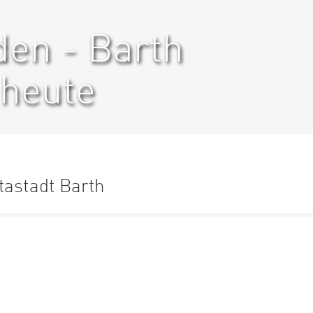
den - Barth
heute
tastadt Barth