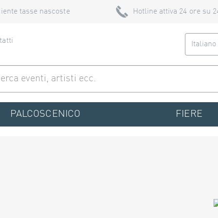
iente tasse nascoste
Hotline attiva 24 ore su 2
atti
Italian
PALCOSCENICO
FIERE