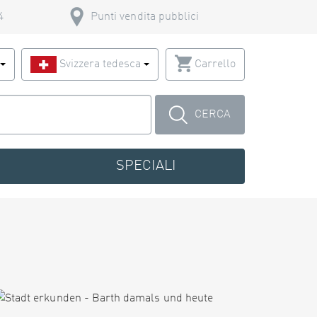
4
Punti vendita pubblici
o
Svizzera tedesca
Carrello
CERCA
SPECIALI