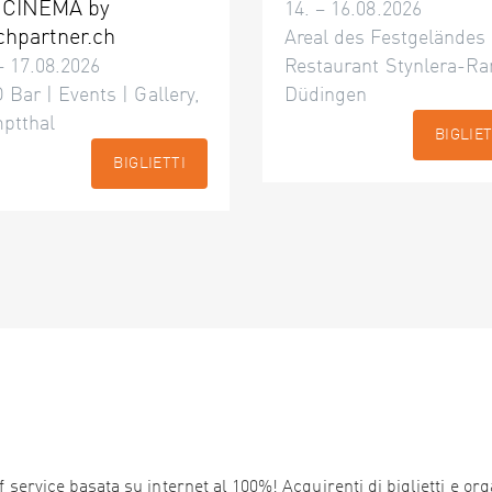
 CINÉMA by
14. – 16.08.2026
chpartner.ch
Areal des Festgeländes
– 17.08.2026
Restaurant Stynlera-Ra
 Bar | Events | Gallery,
Düdingen
ptthal
BIGLIET
BIGLIETTI
service basata su internet al 100%! Acquirenti di biglietti e orga