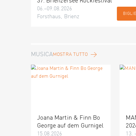
37. Brienzersee Rockfestival
06.–09.08.2026
BIGLI
Forsthaus, Brienz
MUSICA
MOSTRA TUTTO
Joana Martin & Finn Bo
MA
George auf dem Gurnigel
202
15.08.2026
13. 