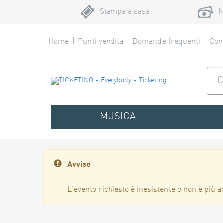
Stampa a casa
N
Home
Punti vendita
Domande frequenti
Cont
MUSICA
Avviso
L'evento richiesto è inesistente o non è più a