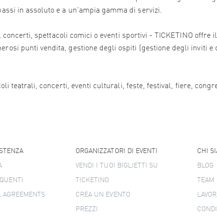
 bassi in assoluto e a un'ampia gamma di servizi.
ali, concerti, spettacoli comici o eventi sportivi - TICKETINO offr
osi punti vendita, gestione degli ospiti (gestione degli inviti e 
i teatrali, concerti, eventi culturali, feste, festival, fiere, congr
ISTENZA
ORGANIZZATORI DI EVENTI
CHI S
A
VENDI I TUOI BIGLIETTI SU
BLOG
QUENTI
TICKETINO
TEAM
L AGREEMENTS
CREA UN EVENTO
LAVOR
PREZZI
CONDI