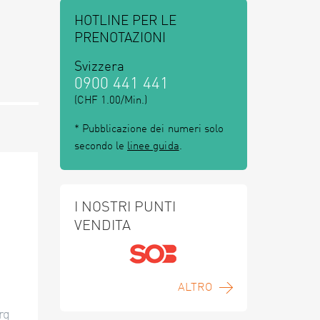
HOTLINE PER LE
PRENOTAZIONI
Svizzera
0900 441 441
(CHF 1.00/Min.)
* Pubblicazione dei numeri solo
secondo le
linee guida
.
I NOSTRI PUNTI
VENDITA
ALTRO
rg