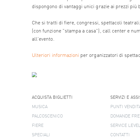
dispongono di vantaggi unici grazie ai prezzi più
Che si tratti di fiere, congressi, spettacoli teatr
(con funzione "stampa a casa"), call center e numer
all'evento.
Ulteriori informazioni
per organizzatori di spettacol
ACQUISTA BIGLIETTI
SERVIZI E ASS
MUSICA
PUNTI VENDIT
PALCOSCENICO
DOMANDE FRE
FIERE
SERVICE LEVE
SPECIALI
CONTATTI