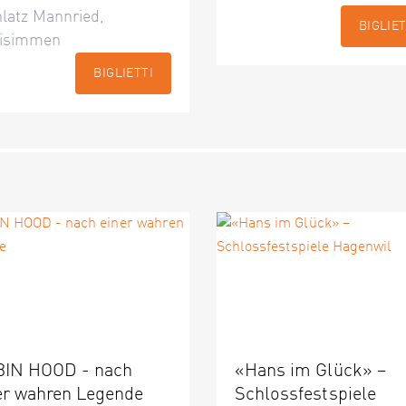
latz Mannried,
BIGLIET
isimmen
BIGLIETTI
IN HOOD - nach
«Hans im Glück» –
er wahren Legende
Schlossfestspiele