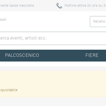
iente tasse nascoste
Hotline attiva 24 ore su 2
atti
Italian
PALCOSCENICO
FIERE
cquistabile