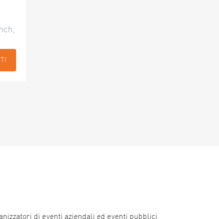
nch,
TI
nizzatori di eventi aziendali ed eventi pubblici