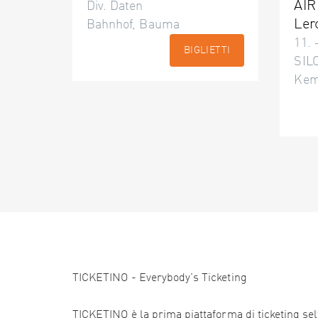
AIR
Div. Daten
Ler
Bahnhof, Bauma
11. 
BIGLIETTI
SILO
Kem
TICKETINO - Everybody's Ticketing
TICKETINO è la prima piattaforma di ticketing self 