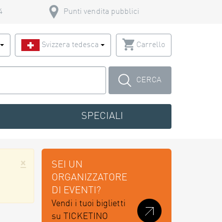
4
Punti vendita pubblici
o
Svizzera tedesca
Carrello
CERCA
SPECIALI
×
SEI UN
ORGANIZZATORE
DI EVENTI?
Vendi i tuoi biglietti
su TICKETINO